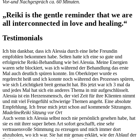
Vor-
und Nachgespräch ca. 60 Minuten.
„Reiki is the gentle reminder that we are
all interconnected in love and healing.“
Testimonials
Ich bin dankbar, dass ich Alessia durch eine liebe Freundin
empfohlen bekommen habe. Selten hatte ich eine so gute und
erfolgreiche Reiki-Behandlung wie bei Alessia. Meine Energien
waren sehr blockiert, was ich während der Behandlung das erste
Mal auch deutlich spüren konnte. Im Oberkörper wurde es
regelrecht heiß und ich konnte noch während des Prozesses spüren,
wie sich Leichtigkeit breit gemacht hat. Bis jetzt war ich 3 mal da
und jedes Mal hat sich ein anderes Thema in mir aufgeschlüsselt.
Alessia ist ein Herzensmensch, der viel Zeit für ihre Klienten nimmt
und mit viel Feingefühl schwierige Themen angeht. Eine absolute
Empfehlung. Ich freue mich jetzt schon auf kommende Sitzungen.
Madeline
Reiki Sitzung vor Ort
Auch wenn ich Alessia selbst noch nie persönlich gesehen habe, hat
sie es mit ihrer super lieben Art sofort geschafft, eine sehr
vertrauensvolle Stimmung zu erzeugen und mich immer dort
abzuholen, wo ich war. Sie hat mir genau erklärt, wie der Ablauf der