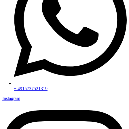
+ 4915737521319
Instagram